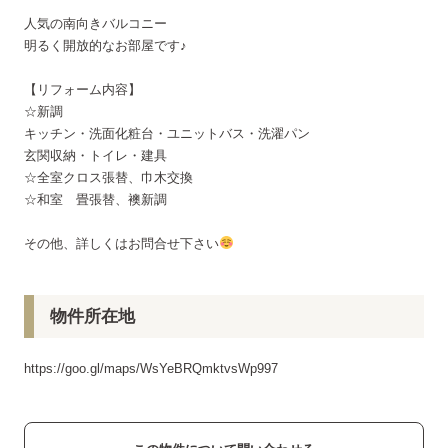
人気の南向きバルコニー
明るく開放的なお部屋です♪
【リフォーム内容】
☆新調
キッチン・洗面化粧台・ユニットバス・洗濯パン
玄関収納・トイレ・建具
☆全室クロス張替、巾木交換
☆和室 畳張替、襖新調
その他、詳しくはお問合せ下さい
物件所在地
https://goo.gl/maps/WsYeBRQmktvsWp997