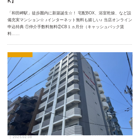
K】
「和田岬駅」徒歩圏内に新築誕生☆！ 宅配BOX、浴室乾燥、など設
備充実マンション☆ ♪インターネット無料も嬉しい♪ 当店オンライン
申込特典 ①仲介手数料無料②CB１ヵ月分（キャッシュバック賃
料……
2025.02.08