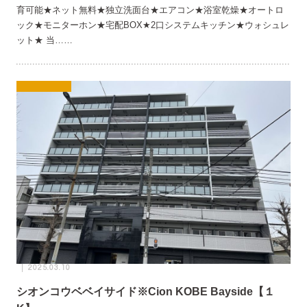
育可能★ネット無料★独立洗面台★エアコン★浴室乾燥★オートロ
ック★モニターホン★宅配BOX★2口システムキッチン★ウォシュレ
ット★ 当……
2025.03.10
シオンコウベベイサイド※Cion KOBE Bayside【１