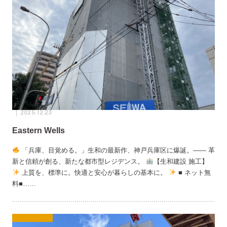
2025.12.23
Eastern Wells
「兵庫、目覚める。」生和の最新作、神戸兵庫区に爆誕。―― 革
新と信頼が創る、新たな都市型レジデンス。
【生和建設 施工】
上質を、標準に。快適と安心が暮らしの基本に。
■ ネット無
料■……