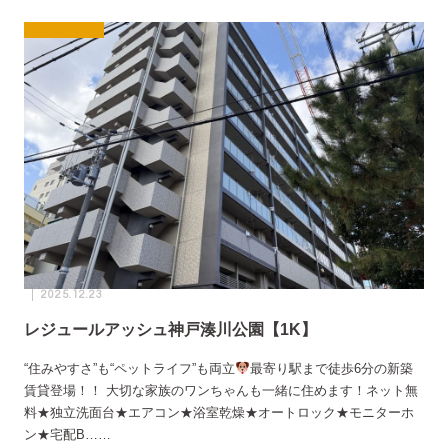
2025.12.23
レジュールアッシュ神戸湊川公園【1K】
“住みやすさ”も“ペットライフ”も両立
最寄り駅まで徒歩6分の新築
賃貸登場！！ 大切な家族のワンちゃんも一緒に住めます！ネット無
料★独立洗面台★エアコン★浴室乾燥★オートロック★モニターホ
ン★宅配B……