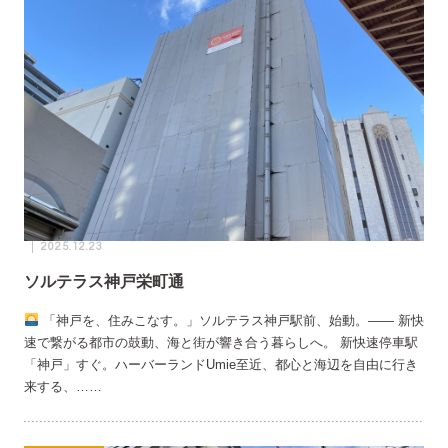
2025.12.23
ソルテラス神戸栄町通
「神戸を、住みこなす。」ソルテラス神戸駅前、始動。―― 新快
速で繋がる都市の鼓動、海と街が響き合う暮らしへ。 新快速停車駅
「神戸」すぐ。ハーバーランドUmie至近、都心と海辺を自由に行き
来する、……