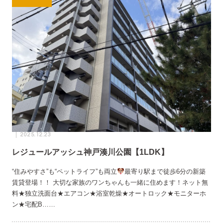
2025.12.23
レジュールアッシュ神戸湊川公園【1LDK】
“住みやすさ”も“ペットライフ”も両立
最寄り駅まで徒歩6分の新築
賃貸登場！！ 大切な家族のワンちゃんも一緒に住めます！ネット無
料★独立洗面台★エアコン★浴室乾燥★オートロック★モニターホ
ン★宅配B……