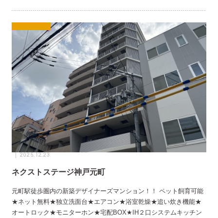
2025.12.23
ネクストステージ神戸元町
元町駅徒歩圏内の新築デザイナーズマンション！！ ペット飼育可能
★ネット無料★独立洗面台★エアコン★浴室乾燥★追い炊き機能★
オートロック★モニターホン★宅配BOX★IH２口システムキッチン