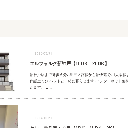
2025.03.31
エルフォルク新神戸【1LDK、2LDK】
新神戸駅まで徒歩６分♪JR三ノ宮駅から新快速でJR大阪
件誕生☆彡 ペットと一緒に暮らせます♪インターネット無
だます。……
2024.12.21