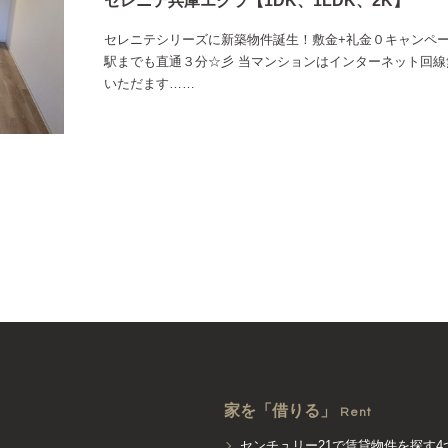
セレニテ兵庫エクラ【1DK、1LDK、2K】
セレニテシリーズに新築物件誕生！敷金+礼金０キャンペー
駅までも直通３分☆彡 当マンションはインターネット回
いただます……
家を「借りる」
Rent
センチュリー21で賃貸物件を探す4