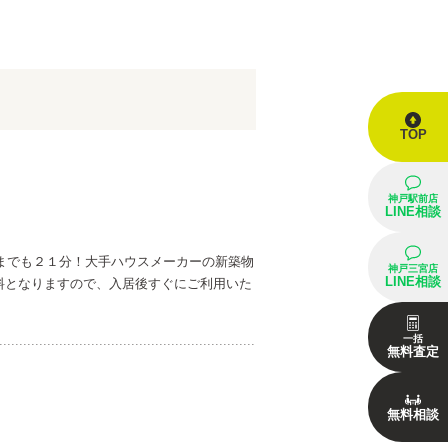
TOP
神戸駅前
店
LINE
相談
駅までも２１分！大手ハウスメーカーの新築物
神戸三宮
店
LINE
相談
料となりますので、入居後すぐにご利用いた
一括
無料
査定
無料
相談